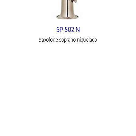
SP 502 N
Saxofone soprano niquelado