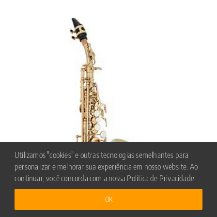
Utilizamos "cookies" e outras tecnologias semelhantes para
personalizar e melhorar sua experiência em nosso website. Ao
continuar, você concorda com a nossa Política de Privacidade.
OK