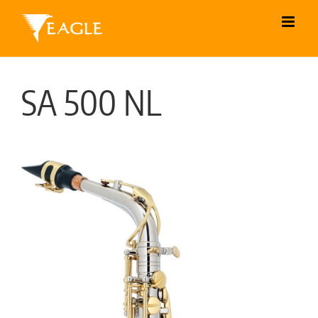
Skip
to
content
SA 500 NL