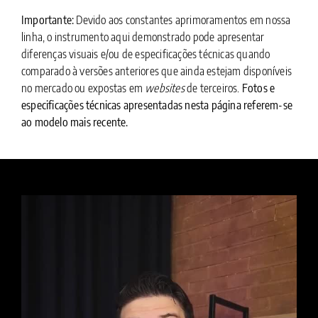
Importante:
Devido aos constantes aprimoramentos em nossa
linha, o instrumento aqui demonstrado pode apresentar
diferenças visuais e/ou de especificações técnicas quando
comparado à versões anteriores que ainda estejam disponíveis
no mercado ou expostas em
websites
de terceiros.
Fotos e
especificações técnicas apresentadas nesta página referem-se
ao modelo mais recente.