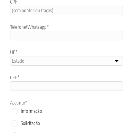
CPF
Telefone/Whatsapp*
UF*
CEP*
Assunto*
Informação
Solicitação