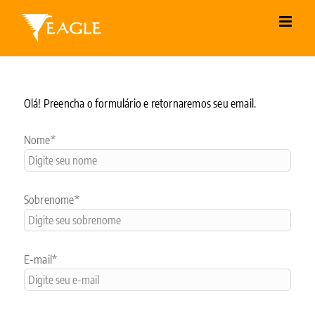
Skip
to
content
Leave
Olá! Preencha o formulário e retornaremos seu email.
this
field
Nome*
blank
Sobrenome*
E-mail*