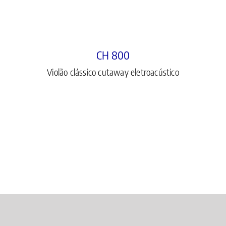
CH 800
Violão clássico cutaway eletroacústico
DH 69T
Violão clássico eletroacústico